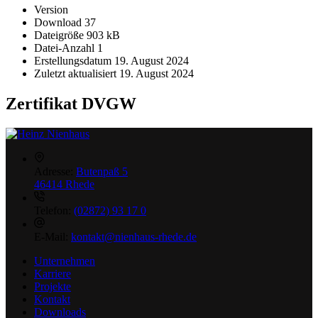
Version
Download
37
Dateigröße
903 kB
Datei-Anzahl
1
Erstellungsdatum
19. August 2024
Zuletzt aktualisiert
19. August 2024
Zertifikat DVGW
Adresse:
Butenpaß 5
46414 Rhede
Telefon:
(02872) 93 17 0
E-Mail:
kontakt@nienhaus-rhede.de
Unternehmen
Karriere
Projekte
Kontakt
Downloads